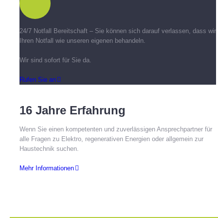
24/7 Notfall Bereitschaft – Sie können sich darauf verlassen, dass wir
Ihren Notfall wie unseren eigenen behandeln.
Wir sind sofort für Sie da.
Rufen Sie an
16 Jahre Erfahrung
Wenn Sie einen kompetenten und zuver­lässigen Ansprech­partner für
alle Fragen zu Elektro, rege­ne­ra­tiven Ener­gien oder allge­mein zur
Haus­technik suchen.
Mehr Informationen