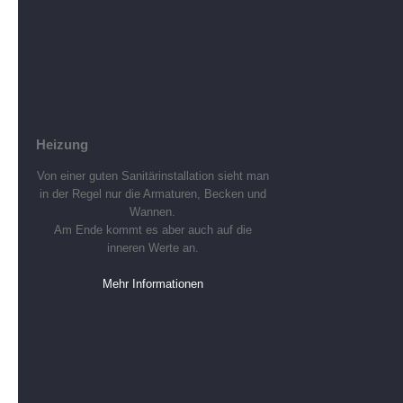
Heizung
Von einer guten Sanitärinstallation sieht man
in der Regel nur die Armaturen, Becken und
Wannen.
Am Ende kommt es aber auch auf die
inneren Werte an.
Mehr Informationen