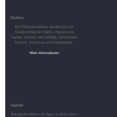
Elektro
Die Elektroinstallation wandelt sich zur
Schaltzentrale für Elektro, Heizung und
Sanitär. Vernetzt und vielfältig. Unsichtbarer
Komfort, Sicherheit und Wohlbefinden.
Mehr Informationen
Sanitär
Behagliche Wärme im Haus, im Büro und in