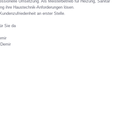
fessionelle Umsetzung. Als Meisterbetrieb für Heizung, Sanitär
ung ihre Haustechnik-Anforderungen lösen.
Kundenzufriedenheit an erster Stelle.
ür Sie da
emir
 Demir