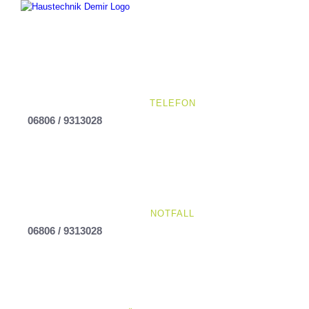
Skip
to
content
TELEFON
06806 / 9313028
NOTFALL
06806 / 9313028